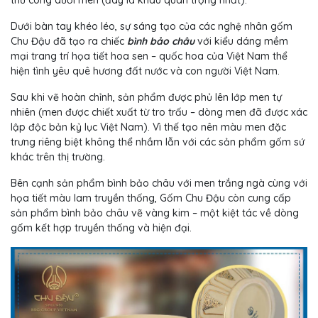
Dưới bàn tay khéo léo, sự sáng tạo của các nghệ nhân gốm
Chu Đậu đã tạo ra chiếc
bình bảo châu
với kiểu dáng mềm
mại trang trí họa tiết hoa sen – quốc hoa của Việt Nam thể
hiện tình yêu quê hương đất nước và con người Việt Nam.
Sau khi vẽ hoàn chỉnh, sản phẩm được phủ lên lớp men tự
nhiên (men được chiết xuất từ tro trấu – dòng men đã được xác
lập độc bản kỷ lục Việt Nam). Vì thế tạo nên màu men đặc
trưng riêng biệt không thể nhầm lẫn với các sản phẩm gốm sứ
khác trên thị trường.
Bên cạnh sản phẩm bình bảo châu với men trắng ngà cùng với
họa tiết màu lam truyền thống, Gốm Chu Đậu còn cung cấp
sản phẩm bình bảo châu vẽ vàng kim – một kiệt tác về dòng
gốm kết hợp truyền thống và hiện đại.