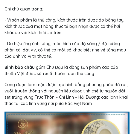
Ghi chú quan trọng:
- Vì sản phẩm là thủ công, kích thước trên được đo bằng tay,
kích thước của mặt hàng thực tế bạn nhận được có thể hơi
khác so với kích thước ở trên.
- Do hiệu ứng ánh sáng, màn hình của độ sáng / độ tương
phản cài đặt vv, có thể có một số khác biệt nhẹ về tông màu
của ảnh và vị trí thực tế.
Bình bảo châu
gốm Chu Đậu là dòng sản phẩm cao cấp
thuần Việt được sản xuất hoàn toàn thủ công.
Công đoạn làm mộc được tạo hình bằng phương pháp đổ rót,
vuốt truyền thống với nguyên liệu được tinh chế từ nguồn đất
sét trắng vùng Trúc Thôn – Chí Linh – Hải Dương; cao lanh khai
thác tại các tỉnh vùng núi phía Bắc Việt Nam.