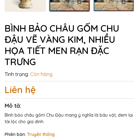
BÌNH BẢO CHÂU GỐM CHU
ĐẬU VẼ VÀNG KIM, NHIỀU
HỌA TIẾT MEN RẠN ĐẶC
TRƯNG
Tình trạng:
Còn hàng
Liên hệ
Mô tả:
Bình bảo châu gốm Chu Đậu mang ý nghĩa là báu vật, đem lại
tài lộc cho gia đinh.
Phiên bản:
Truyền thống