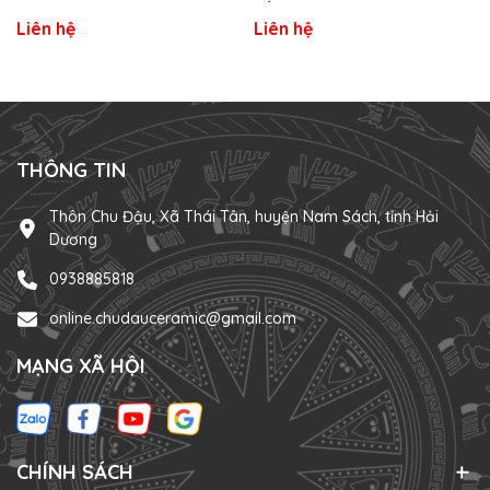
Liên hệ
Liên hệ
THÔNG TIN
Thôn Chu Đậu, Xã Thái Tân, huyện Nam Sách, tỉnh Hải
Dương
0938885818
online.chudauceramic@gmail.com
MẠNG XÃ HỘI
CHÍNH SÁCH