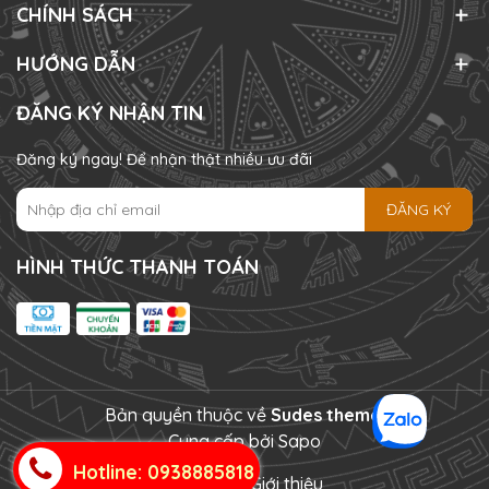
CHÍNH SÁCH
HƯỚNG DẪN
ĐĂNG KÝ NHẬN TIN
Đăng ký ngay! Để nhận thật nhiều ưu đãi
ĐĂNG KÝ
HÌNH THỨC THANH TOÁN
Bản quyền thuộc về
Sudes theme
.
Cung cấp bởi
Sapo
Hotline: 0938885818
Tìm kiếm
Giới thiệu