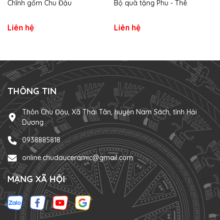
Chĩnh gốm Chu Đậu
Bộ quà tặng Phu - Thê
Liên hệ
Liên hệ
THÔNG TIN
Thôn Chu Đậu, Xã Thái Tân, huyện Nam Sách, tỉnh Hải
Dương
0938885818
online.chudauceramic@gmail.com
MẠNG XÃ HỘI