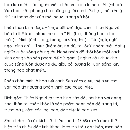
hóa lúa nước của người Việt, phần vai bình là họa tiết lệnh bài
Vua ban, sắc phong cho những người con hiếu học, thể hiện ý
chí, sự thành đạt của mỗi người trong xã hội.
Phần
thân bình được vẽ họa tiết chủ đạo chim Thiên Nga với
bốn tư thế khác nhau theo tích “ Phi (bay, thăng hoa, phát
triển) – Minh (ánh sáng, tương lai sáng lạn) – Túc (ngủ, nghỉ
ngơi, bình an) – Thực (kiếm ăn, no đủ, tài lộc)” nhằm biểu đạt ý
nghĩa cuộc sống đời người. Nghệ nhân đã thổi hồn một cách
sinh động vào sản phẩm để gửi gắm ý nghĩa cầu chúc cho
cuộc sống luôn được no đủ, giàu có, tương lai luôn sáng lạn,
thăng hoa phát triển,.
Phần
chân bình là họa tiết cánh Sen cách điệu, thể hiện cho
văn hóa tín ngưỡng phồn thịnh của người Việt.
Bình
gốm Thiên Nga được tạo hình cân đối, hài hòa với dáng
cao, thân to, chắc khỏe là sản phẩm hoàn hảo để trang trí,
trưng bày, cắm các loại hoa, đặc biệt là hoa sen.
Sản
phẩm có các kích cỡ chiều cao từ 17-68cm và được thể
hiện trên nhiều đặc tính khác : Men tro trấu độc bản, men hỏa