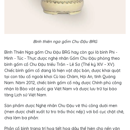
Bình thiên nga gốm Chu Đậu BRG
Bình
Thiên Nga gốm Chu Đậu BRG hay còn gọi là bình Phi -
Minh - Túc - Thực được nghệ nhân Gốm Chu Đậu phỏng theo
bình gốm cổ Chu Đậu triều Trần – Lê Sơ (Thế kỷ XIV – XV).
Chiếc bình gốm cổ đang là hiện vật độc bản, được khai quật
tại con tàu cổ ngoài khơi Cù lao Chàm, Hội An, tỉnh Quảng
Nam. Năm 2012, chiếc bình gốm cổ này được Chính phủ công
nhận là Bảo vật quốc gia Việt Nam và được lưu trữ tại bảo
tàng Lịch sử Việt Nam.
Sản
phẩm được Nghệ nhân Chu Đậu vẽ thủ công dưới men
(men được chiết xuất từ tro trấu thóc nếp) với bố cục chặt chẽ,
chia làm ba phần:
Phần
cổ bình trang trí họa tiết hoa dây thể hiện cho nền văn